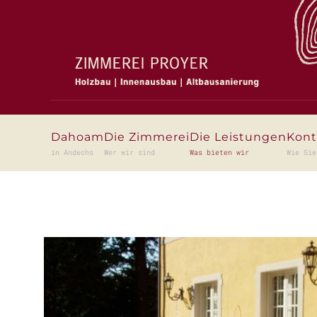
Zum Hauptinhalt springen
Dahoam
Die Zimmerei
Die Leistungen
Kont
in Andechs
Wer wir sind
Was bieten wir
Wie Sie