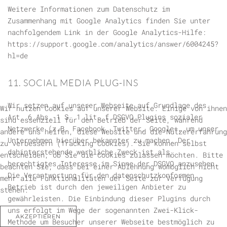
Weitere Informationen zum Datenschutz im
Zusammenhang mit Google Analytics finden Sie unter
nachfolgendem Link in der Google Analytics-Hilfe:
https://support.google.com/analytics/answer/6004245?
hl=de
11. SOCIAL MEDIA PLUG-INS
Wir setzen auf unserer Webseite auf Grundlage des
Wir nutzen Cookies auf unserer Website. Einige von ihnen
Art. 6 Abs. 1 S. 1 lit. f DSGVO Plugins sozialer
sind essenziell für den Betrieb der Seite, während
Netzwerke (z.B. Facebook, Twitter, Google+, um unser
andere uns helfen, diese Website und die Nutzererfahrung
Unternehmen hierüber bekannter zu machen. Der
zu verbessern (Tracking Cookies). Sie können selbst
dahinterstehende werbliche Zweck ist als
entscheiden, ob Sie die Cookies zulassen möchten. Bitte
berechtigtes Interesse im Sinne der DSGVO anzusehen.
beachten Sie, dass bei einer Ablehnung womöglich nicht
Die Verantwortung für den datenschutzkonformen
mehr alle Funktionalitäten der Seite zur Verfügung
Betrieb ist durch den jeweiligen Anbieter zu
stehen.
gewährleisten. Die Einbindung dieser Plugins durch
uns erfolgt im Wege der sogenannten Zwei-Klick-
AKZEPTIEREN
Methode um Besucher unserer Webseite bestmöglich zu